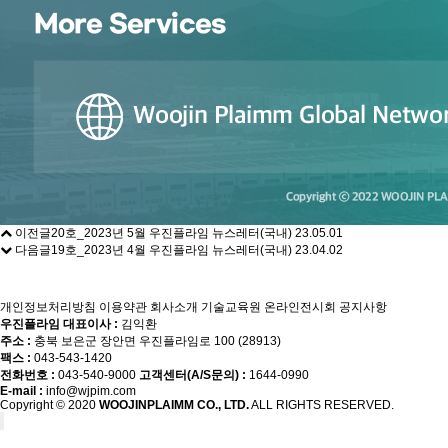
이전글
20호_2023년 5월 우진플라임 뉴스레터(국내)
23.05.01
다음글
19호_2023년 4월 우진플라임 뉴스레터(국내)
23.04.02
개인정보처리방침
이용약관
회사소개
기술교육원
온라인전시회
공지사항
우진플라임 대표이사 :
김익환
주소 :
충북 보은군 장안면 우진플라임로 100 (28913)
팩스 :
043-543-1420
전화번호 :
043-540-9000
고객센터(A/S문의) :
1644-0990
E-mail :
info@wjpim.com
Copyright © 2020
WOOJINPLAIMM CO., LTD.
ALL RIGHTS RESERVED.