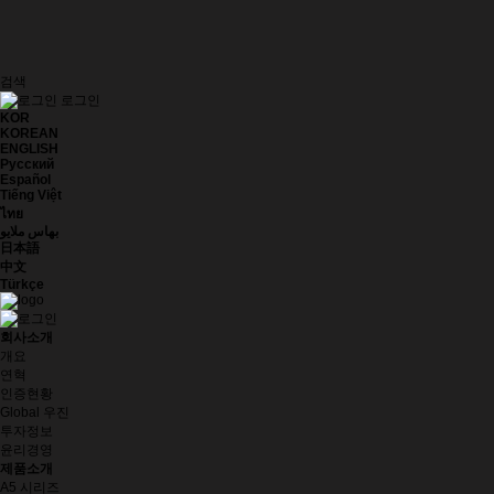
검색
로그인
KOR
KOREAN
ENGLISH
Русский
Español
Tiếng Việt
ไทย
بهاس ملايو
日本語
中文
Türkçe
회사소개
개요
연혁
인증현황
Global 우진
투자정보
윤리경영
제품소개
A5 시리즈