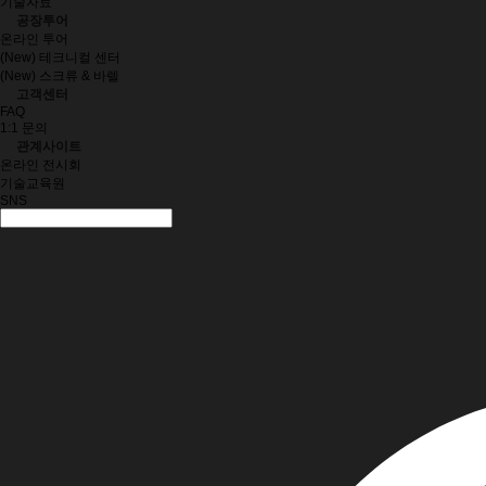
기술자료
공장투어
온라인 투어
(New) 테크니컬 센터
(New) 스크류 & 바렐
고객센터
FAQ
1:1 문의
관계사이트
온라인 전시회
기술교육원
SNS