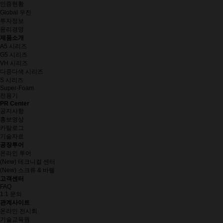
인증현황
Global 우진
투자정보
윤리경영
제품소개
A5 시리즈
G5 시리즈
VH 시리즈
다중다색 시리즈
S 시리즈
Super-Foam
전용기
PR Center
공지사항
홍보영상
카탈로그
기술자료
공장투어
온라인 투어
(New) 테크니컬 센터
(New) 스크류 & 바렐
고객센터
FAQ
1:1 문의
관계사이트
온라인 전시회
기술교육원