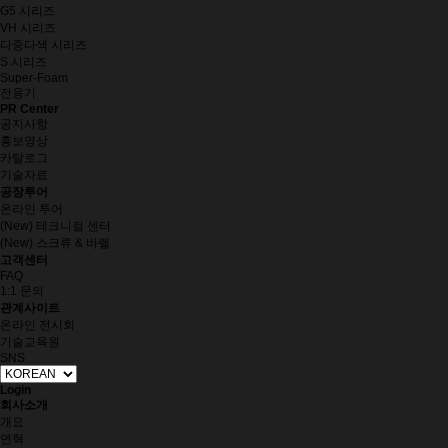
G5 시리즈
VH 시리즈
다중다색 시리즈
S 시리즈
Super-Foam
전용기
PR Center
공지사항
홍보영상
카탈로그
기술자료
공장투어
온라인 투어
(New) 테크니컬 센터
(New) 스크류 & 바렐
고객센터
FAQ
1:1 문의
관계사이트
온라인 전시회
기술교육원
SNS
Login
회사소개
개요
연혁