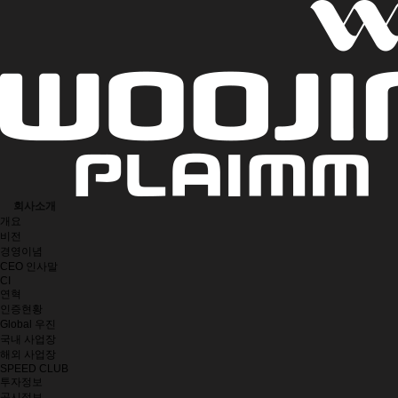
회사소개
개요
비전
경영이념
CEO 인사말
CI
연혁
인증현황
Global 우진
국내 사업장
해외 사업장
SPEED CLUB
투자정보
공시정보