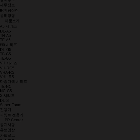
재무정보
IR미팅신청
윤리경영
제품소개
A5 시리즈
DL-A5
TH-A5
TE-A5
G5 시리즈
DL-G5
TB-G5
TE-G5
VH 시리즈
VH-RG5
VHA-RS
VHL-RS
다중다색 시리즈
TE-NC
NC-G5
S 시리즈
DL-S
Super-Foam
전용기
파렛트 전용기
PR Center
공지사항
홍보영상
카탈로그