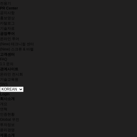
전용기
PR Center
공지사항
홍보영상
카탈로그
기술자료
공장투어
온라인 투어
(New) 테크니컬 센터
(New) 스크류 & 바렐
고객센터
FAQ
1:1 문의
관계사이트
온라인 전시회
기술교육원
SNS
Login
회사소개
개요
연혁
인증현황
Global 우진
투자정보
윤리경영
제품소개