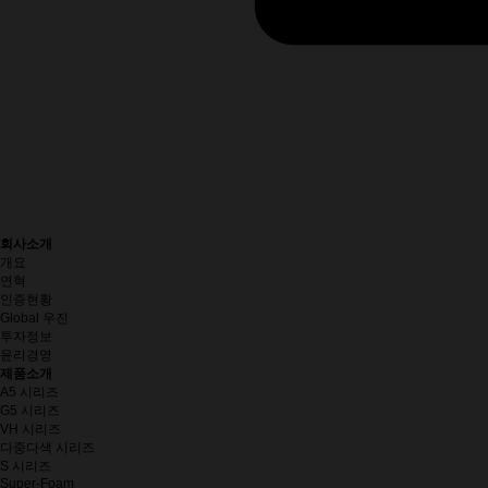
회사소개
개요
연혁
인증현황
Global 우진
투자정보
윤리경영
제품소개
A5 시리즈
G5 시리즈
VH 시리즈
다중다색 시리즈
S 시리즈
Super-Foam