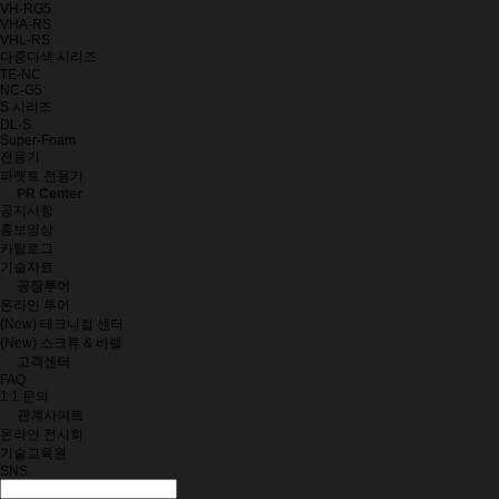
VH-RG5
VHA-RS
VHL-RS
다중다색 시리즈
TE-NC
NC-G5
S 시리즈
DL-S
Super-Foam
전용기
파렛트 전용기
PR Center
공지사항
홍보영상
카탈로그
기술자료
공장투어
온라인 투어
(New) 테크니컬 센터
(New) 스크류 & 바렐
고객센터
FAQ
1:1 문의
관계사이트
온라인 전시회
기술교육원
SNS