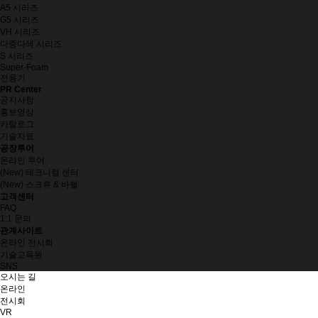
A5 시리즈
G5 시리즈
VH 시리즈
다중다색 시리즈
S 시리즈
Super-Foam
전용기
PR Center
공지사항
홍보영상
카탈로그
기술자료
공장투어
온라인 투어
(New) 테크니컬 센터
(New) 스크류 & 바렐
고객센터
FAQ
1:1 문의
관계사이트
온라인 전시회
기술교육원
SNS
오시는 길
온라인
전시회
VR