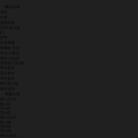
회사소개
개요
비전
경영이념
CEO 인사말
CI
연혁
인증현황
Global 우진
국내 사업장
해외 사업장
SPEED CLUB
투자정보
공시정보
재무정보
IR미팅신청
윤리경영
제품소개
A5 시리즈
DL-A5
TH-A5
TE-A5
G5 시리즈
DL-G5
TB-G5
TE-G5
VH 시리즈