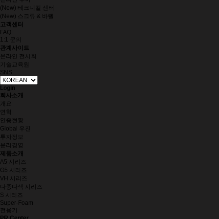
(New) 테크니컬 센터
(New) 스크류 & 바렐
고객센터
FAQ
1:1 문의
관계사이트
온라인 전시회
기술교육원
SNS
Login
회사소개
개요
연혁
인증현황
Global 우진
투자정보
윤리경영
제품소개
A5 시리즈
G5 시리즈
VH 시리즈
다중다색 시리즈
S 시리즈
Super-Foam
전용기
PR Center