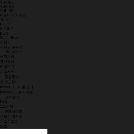
VH-RG5
VHA-RS
VHL-RS
다중다색 시리즈
TE-NC
NC-G5
S 시리즈
DL-S
Super-Foam
전용기
파렛트 전용기
PR Center
공지사항
홍보영상
카탈로그
기술자료
공장투어
온라인 투어
(New) 테크니컬 센터
(New) 스크류 & 바렐
고객센터
FAQ
1:1 문의
관계사이트
온라인 전시회
기술교육원
SNS