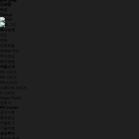
بهاس ملايو
日本語
中文
Türkçe
회사소개
개요
연혁
인증현황
Global 우진
투자정보
윤리경영
제품소개
A5 시리즈
G5 시리즈
VH 시리즈
다중다색 시리즈
S 시리즈
Super-Foam
전용기
PR Center
공지사항
홍보영상
카탈로그
기술자료
공장투어
온라인 투어