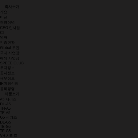
회사소개
개요
비전
경영이념
CEO 인사말
CI
연혁
인증현황
Global 우진
국내 사업장
해외 사업장
SPEED CLUB
투자정보
공시정보
재무정보
IR미팅신청
윤리경영
제품소개
A5 시리즈
DL-A5
TH-A5
TE-A5
G5 시리즈
DL-G5
TB-G5
TE-G5
VH 시리즈