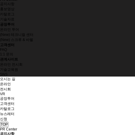
공지사항
홍보영상
카탈로그
기술자료
공장투어
온라인 투어
(New) 테크니컬 센터
(New) 스크류 & 바렐
고객센터
FAQ
1:1 문의
관계사이트
온라인 전시회
기술교육원
SNS
오시는 길
온라인
전시회
VR
공장투어
고객센터
카탈로그
뉴스레터
신청
TOP
PR Center
공지사항