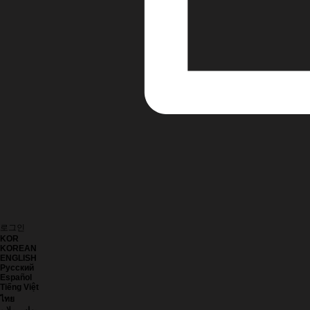
로그인
KOR
KOREAN
ENGLISH
Русский
Español
Tiếng Việt
ไทย