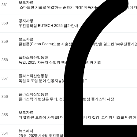
보도자료
361
‘스마트한 기술로 연결하는 순환의 미래’ 지속가능한 제조와 순환경제에 대한
공지사항
360
우진플라임 BUTECH 2025 참가안내
보도자료
359
클린폼(Clean-Foam)으로 사출성형업계에 새바람을 일으킨 ‘㈜우진플
플라스틱산업동향
358
독일, 2025 자동차 산업의 핵심 화두 속 도전과 기회
플라스틱산업동향
357
독일 제조업 분야 인공지능(AI) 활용 트렌드
플라스틱산업동향
356
플라스틱의 변신은 무죄, 성장하는 중국 변성 플라스틱 시장
보도자료
355
더 빨라진 드라이 사이클! 더 획기적인 에너지 절감! 고객의 니즈를 반영한
뉴스레터
354
25호_2025년 4월 우진플라임 뉴스레터(국문)