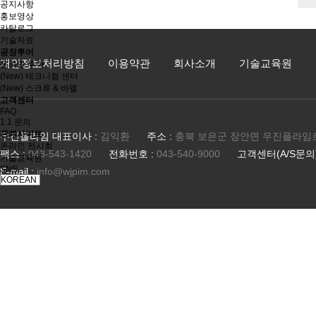
공지사항
홍보영상
카탈로그
기술자료
공장투어
개인정보처리방침
이용약관
회사소개
기술교육원
온라인 투어
(New) 테크니컬 센터
(New) 스크류 & 바렐
고객센터
FAQ
1:1 문의
관계사이트
우진플라임 대표이사 :
김익환
주소 :
충북 보은군 장안면 우진플라임로 10
온라인 전시회
팩스 :
043-543-1420
전화번호 :
043-540-9000
고객센터(A/S문의)
기술교육원
SNS
E-mail :
info@wjpim.com