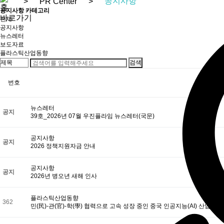
공지사항
>
PR Center
>
공지사항 카테고리
전체
공지사항
뉴스레터
보도자료
플라스틱산업동향
번호
뉴스레터
공지
39호_2026년 07월 우진플라임 뉴스레터(국문)
공지사항
공지
2026 정책지원자금 안내
공지사항
공지
2026년 병오년 새해 인사
플라스틱산업동향
362
민(民)-관(官)-학(學) 협력으로 고속 성장 중인 중국 인공지능(AI) 산업