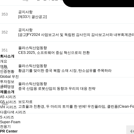
공지사항
353
[제33기 결산공고]
공지사항
352
[공고]FY2024 사업보고서 및 독립된 감사인의 감사보고서와 내부회계
플라스틱산업동향
351
CES 2025, 소프트웨어 중심 혁신으로의 전환
회사소개
개요
플라스틱산업동향
연혁
350
황금기를 맞이한 중국 복합 소재 시장, 탄소섬유를 주목하라
인증현황
Global 우진
투자정보
플라스틱산업동향
349
윤리경영
중국 산업용 로봇산업의 동향과 우리의 대응 전략
제품소개
A5 시리즈
보도자료
G5 시리즈
348
고효율과 친환경, 두 마리의 토끼를 한 번에! 우진플라임, 클린폼(Clean-
VH 시리즈
다중다색 시리즈
S 시리즈
Super-Foam
전용기
다음
PR Center