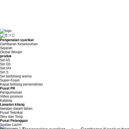
Pengenalan
syarikat
Pengenalan syarikat
Gambaran Keseluruhan
Sejarah
Global Woojin
produk
Siri A5
Pengenalan syarikat
Siri G5
Siri VH
Siri S
Visi
Siri berbilang warna
Super-Foam
Kapal terbang persendirian
Pusat PR
Pengumuman
Video promosi
Katalog
Lawatan kilang
lawatan dalam talian
Pusat Teknikal
Skru dan Tong
Pusat Pelanggan
Soalan Lazim
Pertanyaan 1:1