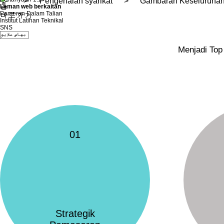
>
Pengenalan syarikat
>
Gambaran Keseluruha
Laman web berkaitan
Pameran Dalam Talian
Institut Latihan Teknikal
SNS
Menjadi Top
01
Strategik