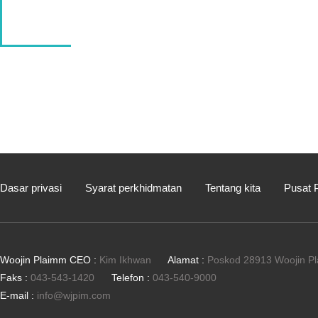
Dasar privasi
Syarat perkhidmatan
Tentang kita
Pusat P
Woojin Plaimm CEO :
Kim Ikhwan
Alamat :
Poskod 28913 Woojin P
Faks :
043-543-1420
Telefon :
043-540-9000
E-mail :
info@wjpim.com