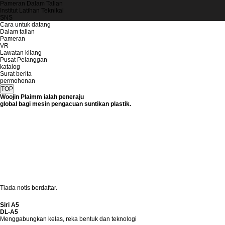
Pameran Dalam Talian
Institut Latihan Teknikal
SNS
Cara untuk datang
Dalam talian
Pameran
VR
Lawatan kilang
Pusat Pelanggan
katalog
Surat berita
permohonan
TOP
Woojin Plaimm ialah peneraju
global bagi mesin pengacuan suntikan plastik.
Tiada notis berdaftar.
Siri A5
DL-A5
Menggabungkan kelas, reka bentuk dan teknologi