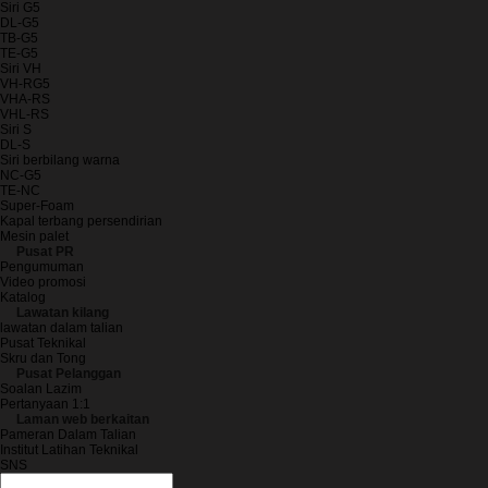
Siri G5
DL-G5
TB-G5
TE-G5
Siri VH
VH-RG5
VHA-RS
VHL-RS
Siri S
DL-S
Siri berbilang warna
NC-G5
TE-NC
Super-Foam
Kapal terbang persendirian
Mesin palet
Pusat PR
Pengumuman
Video promosi
Katalog
Lawatan kilang
lawatan dalam talian
Pusat Teknikal
Skru dan Tong
Pusat Pelanggan
Soalan Lazim
Pertanyaan 1:1
Laman web berkaitan
Pameran Dalam Talian
Institut Latihan Teknikal
SNS