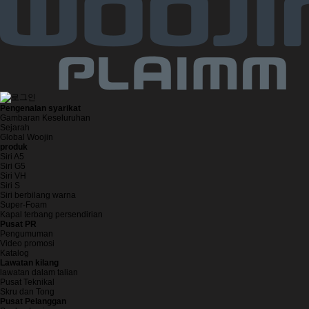
Pengenalan syarikat
Gambaran Keseluruhan
Sejarah
Global Woojin
produk
Siri A5
Siri G5
Siri VH
Siri S
Siri berbilang warna
Super-Foam
Kapal terbang persendirian
Pusat PR
Pengumuman
Video promosi
Katalog
Lawatan kilang
lawatan dalam talian
Pusat Teknikal
Skru dan Tong
Pusat Pelanggan