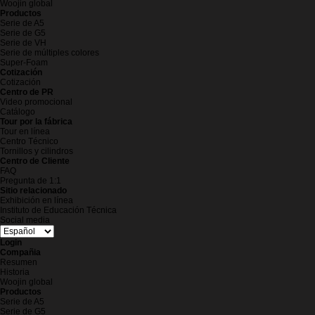
Woojin global
Productos
Serie de A5
Serie de G5
Serie de VH
Serie de múltiples colores
Super-Foam
Cotización
Cotización
Centro de PR
Video promocional
Catálogo
Tour por la fábrica
Tour en línea
Centro Técnico
Tornillos y cilindros
Centro de Cliente
FAQ
Pregunta de 1:1
Sitio relacionado
Exhibición en línea
Instituto de Educación Técnica
Social media
Login
Compañia
Resumen
Historia
Woojin global
Productos
Serie de A5
Serie de G5