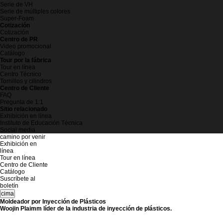
Serie de VH
Serie de múltiples colores
Super-Foam
Cotización
Cotización
Centro de PR
Video promocional
Catálogo
Tour por la fábrica
Tour en línea
Centro Técnico
Tornillos y cilindros
Centro de Cliente
FAQ
Pregunta de 1:1
Sitio relacionado
Exhibición en línea
Instituto de Educación Técnica
Social media
camino por venir
Exhibición en
línea
Tour en línea
Centro de Cliente
Catálogo
Suscríbete al
boletín
cima
Moldeador por Inyección de Plásticos
Woojin Plaimm líder de la industria de inyección de plásticos.