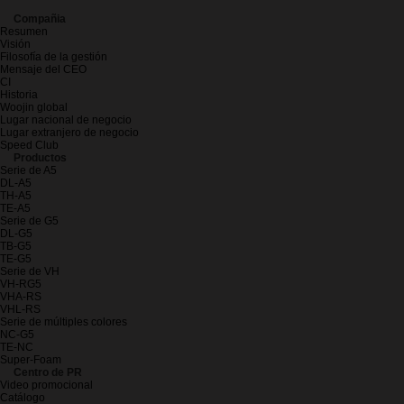
Compañia
Resumen
Visión
Filosofía de la gestión
Mensaje del CEO
CI
Historia
Woojin global
Lugar nacional de negocio
Lugar extranjero de negocio
Speed Club
Productos
Serie de A5
DL-A5
TH-A5
TE-A5
Serie de G5
DL-G5
TB-G5
TE-G5
Serie de VH
VH-RG5
VHA-RS
VHL-RS
Serie de múltiples colores
NC-G5
TE-NC
Super-Foam
Centro de PR
Video promocional
Catálogo