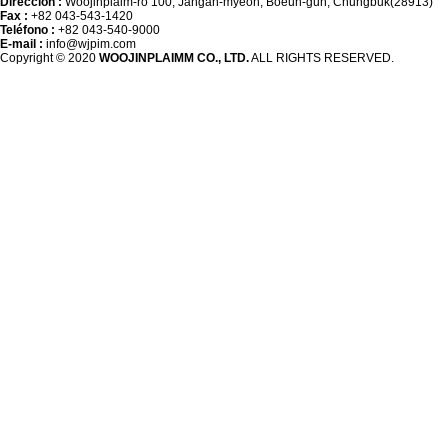
Dirección :
Woojinplaim-ro 100, Jangan-myeon, Boeun-gun, Chungbuk(28913)
Fax :
+82 043-543-1420
Teléfono :
+82 043-540-9000
E-mail :
info@wjpim.com
Copyright © 2020
WOOJINPLAIMM CO., LTD.
ALL RIGHTS RESERVED.