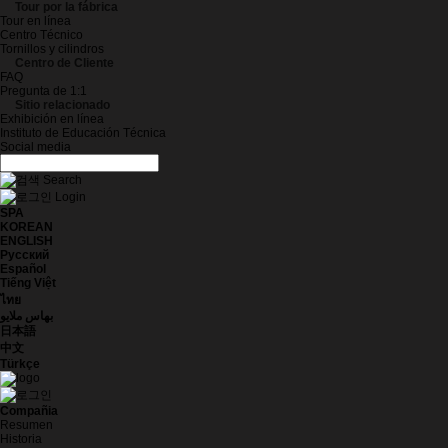
Tour por la fábrica
Tour en línea
Centro Técnico
Tornillos y cilindros
Centro de Cliente
FAQ
Pregunta de 1:1
Sitio relacionado
Exhibición en línea
Instituto de Educación Técnica
Social media
Search
Login
SPA
KOREAN
ENGLISH
Русский
Español
Tiếng Việt
ไทย
بهاس ملايو
日本語
中文
Türkçe
Compañia
Resumen
Historia