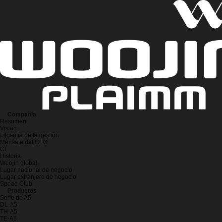
Compañia
Resumen
Visión
Filosofía de la gestión
Mensaje del CEO
CI
Historia
Woojin global
Lugar nacional de negocio
Lugar extranjero de negocio
Speed Club
Productos
Serie de A5
DL-A5
TH-A5
TE-A5