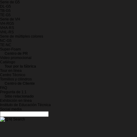
Serie de G5
DL-G5
TB-G5
TE-G5
Serie de VH
VH-RG5
VHA-RS
VHL-RS
Serie de múltiples colores
NC-G5
TE-NC
Super-Foam
Centro de PR
Video promocional
Catálogo
Tour por la fábrica
Tour en línea
Centro Técnico
Tornillos y cilindros
Centro de Cliente
FAQ
Pregunta de 1:1
Sitio relacionado
Exhibición en línea
Instituto de Educación Técnica
Social media
Search