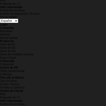
FAQ
Pregunta de 1:1
Sitio relacionado
Exhibición en línea
Instituto de Educación Técnica
Social media
Login
Compañia
Resumen
Historia
Woojin global
Productos
Serie de A5
Serie de G5
Serie de VH
Serie de múltiples colores
Super-Foam
Cotización
Cotización
Centro de PR
Video promocional
Catálogo
Tour por la fábrica
Tour en línea
Centro Técnico
Tornillos y cilindros
Centro de Cliente
FAQ
Pregunta de 1:1
Sitio relacionado
Exhibición en línea