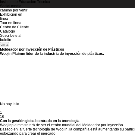
Instituto de Educación Técnica
Social media
camino por venir
Exhibición en
línea
Tour en línea
Centro de Cliente
Catálogo
Suscríbete al
boletín
cima
Moldeador por Inyección de Plásticos
Woojin Plaimm líder de la industria de inyección de plásticos.
No hay lista.
1
16
Con la gestión global centrada en la tecnología
Woojinplaimm tratará de ser el centro mundial del Moldeador por Inyección.
Basado en la fuerte tecnología de Woojin, la compañia está aumentando su partic
esforzando para crear el mercado.