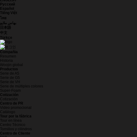
ENGLISH
Русский
Español
Tiếng Việt
ไทย
بهاس ملايو
日本語
中文
Türkçe
Compañia
Resumen
Historia
Woojin global
Productos
Serie de A5
Serie de G5
Serie de VH
Serie de múltiples colores
Super-Foam
Cotización
Cotización
Centro de PR
Video promocional
Catálogo
Tour por la fábrica
Tour en línea
Centro Técnico
Tornillos y cilindros
Centro de Cliente