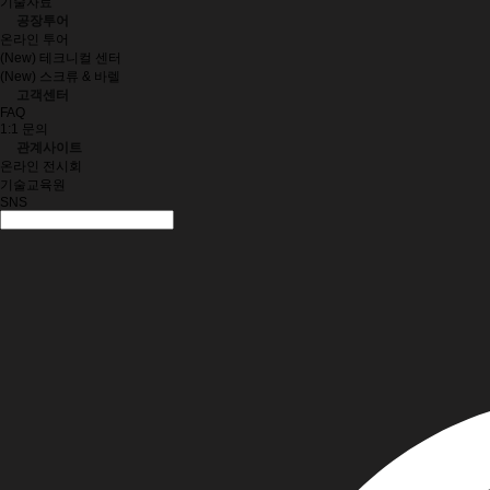
기술자료
공장투어
온라인 투어
(New) 테크니컬 센터
(New) 스크류 & 바렐
고객센터
FAQ
1:1 문의
관계사이트
온라인 전시회
기술교육원
SNS