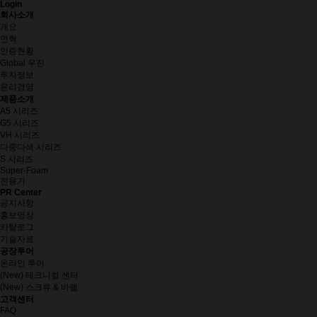
Login
회사소개
개요
연혁
인증현황
Global 우진
투자정보
윤리경영
제품소개
A5 시리즈
G5 시리즈
VH 시리즈
다중다색 시리즈
S 시리즈
Super-Foam
전용기
PR Center
공지사항
홍보영상
카탈로그
기술자료
공장투어
온라인 투어
(New) 테크니컬 센터
(New) 스크류 & 바렐
고객센터
FAQ