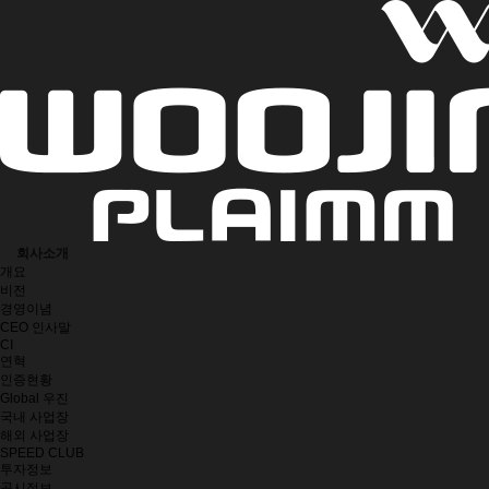
회사소개
개요
비전
경영이념
CEO 인사말
CI
연혁
인증현황
Global 우진
국내 사업장
해외 사업장
SPEED CLUB
투자정보
공시정보