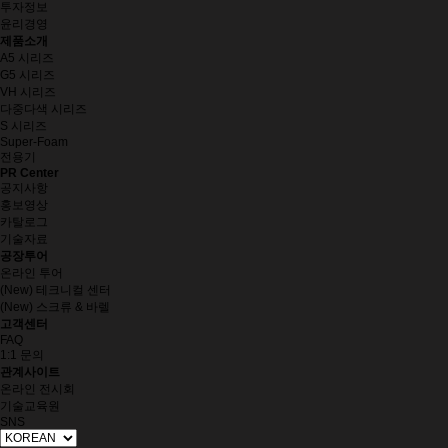
투자정보
윤리경영
제품소개
A5 시리즈
G5 시리즈
VH 시리즈
다중다색 시리즈
S 시리즈
Super-Foam
전용기
PR Center
공지사항
홍보영상
카탈로그
기술자료
공장투어
온라인 투어
(New) 테크니컬 센터
(New) 스크류 & 바렐
고객센터
FAQ
1:1 문의
관계사이트
온라인 전시회
기술교육원
SNS