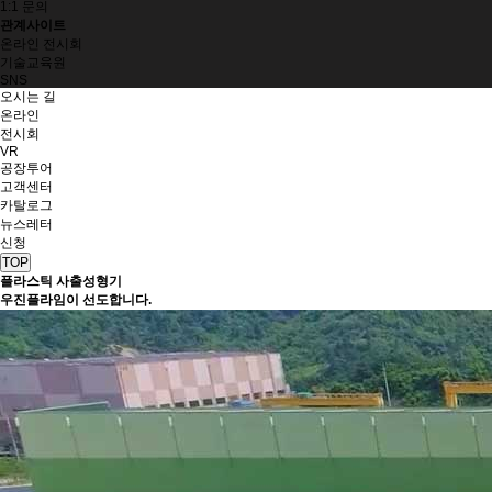
1:1 문의
관계사이트
온라인 전시회
기술교육원
SNS
오시는 길
온라인
전시회
VR
공장투어
고객센터
카탈로그
뉴스레터
신청
TOP
플라스틱 사출성형기
우진플라임이 선도합니다.