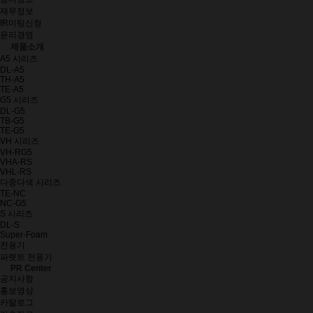
재무정보
IR미팅신청
윤리경영
제품소개
A5 시리즈
DL-A5
TH-A5
TE-A5
G5 시리즈
DL-G5
TB-G5
TE-G5
VH 시리즈
VH-RG5
VHA-RS
VHL-RS
다중다색 시리즈
TE-NC
NC-G5
S 시리즈
DL-S
Super-Foam
전용기
파렛트 전용기
PR Center
공지사항
홍보영상
카탈로그