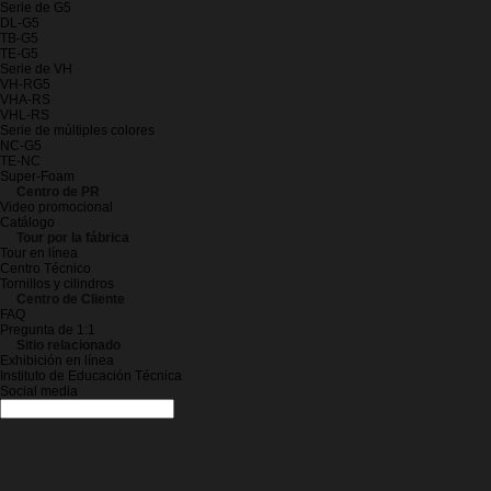
Serie de G5
DL-G5
TB-G5
TE-G5
Serie de VH
VH-RG5
VHA-RS
VHL-RS
Serie de múltiples colores
NC-G5
TE-NC
Super-Foam
Centro de PR
Video promocional
Catálogo
Tour por la fábrica
Tour en línea
Centro Técnico
Tornillos y cilindros
Centro de Cliente
FAQ
Pregunta de 1:1
Sitio relacionado
Exhibición en línea
Instituto de Educación Técnica
Social media