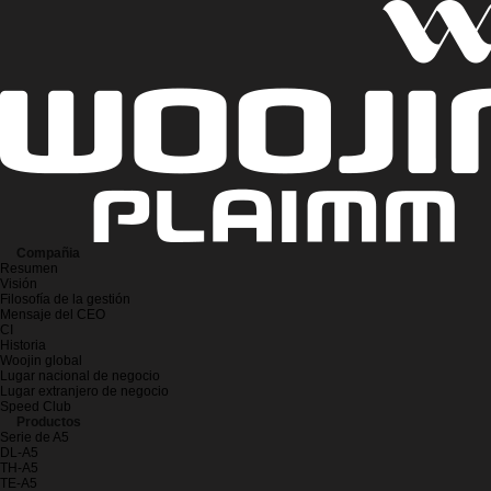
Compañia
Resumen
Visión
Filosofía de la gestión
Mensaje del CEO
CI
Historia
Woojin global
Lugar nacional de negocio
Lugar extranjero de negocio
Speed Club
Productos
Serie de A5
DL-A5
TH-A5
TE-A5