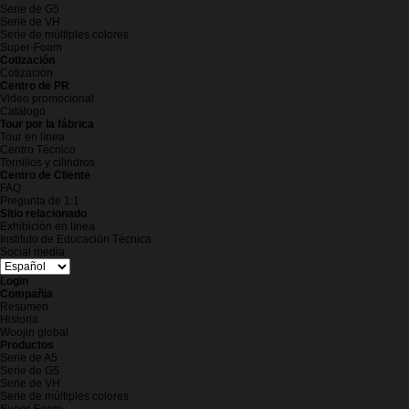
Serie de G5
Serie de VH
Serie de múltiples colores
Super-Foam
Cotización
Cotización
Centro de PR
Video promocional
Catálogo
Tour por la fábrica
Tour en línea
Centro Técnico
Tornillos y cilindros
Centro de Cliente
FAQ
Pregunta de 1:1
Sitio relacionado
Exhibición en línea
Instituto de Educación Técnica
Social media
Login
Compañia
Resumen
Historia
Woojin global
Productos
Serie de A5
Serie de G5
Serie de VH
Serie de múltiples colores