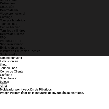
Super-Foam
Cotización
Cotización
Centro de PR
Video promocional
Catálogo
Tour por la fábrica
Tour en línea
Centro Técnico
Tornillos y cilindros
Centro de Cliente
FAQ
Pregunta de 1:1
Sitio relacionado
Exhibición en línea
Instituto de Educación Técnica
Social media
camino por venir
Exhibición en
línea
Tour en línea
Centro de Cliente
Catálogo
Suscríbete al
boletín
cima
Moldeador por Inyección de Plásticos
Woojin Plaimm líder de la industria de inyección de plásticos.