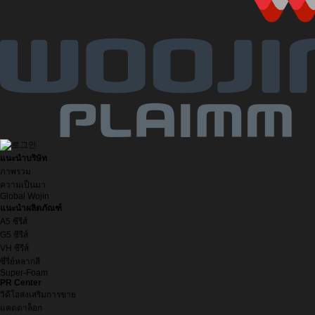
แนะนำบริษัท
ภาพรวม
ความเป็นมา
Global Wojin
แนะนำผลิตภัณฑ์
A5 ซีรีส์
G5 ซีรีส์
VH ซีรีส์
ซี่รี่ย์หลากสี
Super-Foam
PR Center
วิดีโอส่งเสริมการขาย
แคตตาล็อก