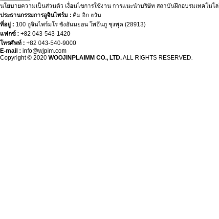
นโยบายความเป็นส่วนตัว
เงื่อนไขการใช้งาน
การแนะนำบริษัท
สถาบันฝึกอบรมเทคโนโลย
ประธานกรรมการอูจินไพร์ม :
คิม อิก ฮวัน
ที่อยู่ :
100 อูจินไพร์มโร ชังอันมยอน โพอึนกู ชุงพุค (28913)
แฟกซ์ :
+82 043-543-1420
โทรศัพท์ :
+82 043-540-9000
E-mail :
info@wjpim.com
Copyright © 2020
WOOJINPLAIMM CO., LTD.
ALL RIGHTS RESERVED.