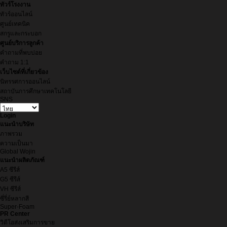
ทัวร์โรงงาน
ทัวร์ออนไลน์
ศูนย์เทคนิค
สกรูและกระบอก
ศูนย์บริการลูกค้า
คำถามที่พบบ่อย
คำถาม 1:1
เว็บไซต์ที่เกี่ยวข้อง
นิทรรศการออนไลน์
สถาบันการศึกษาเทคโนโลยี
SNS
Login
แนะนำบริษัท
ภาพรวม
ความเป็นมา
Global Wojin
แนะนำผลิตภัณฑ์
A5 ซีรีส์
G5 ซีรีส์
VH ซีรีส์
ซี่รี่ย์หลากสี
Super-Foam
PR Center
วิดีโอส่งเสริมการขาย