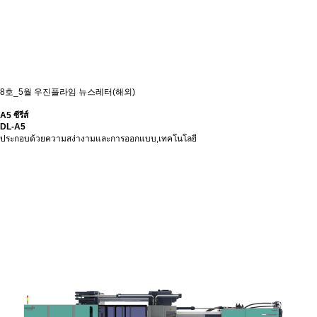
8호_5월 우진플라임 뉴스레터(해외)
A5 ซีรีส์
DL-A5
ประกอบด้วยความสง่างามและการออกแบบ,เทคโนโลยี