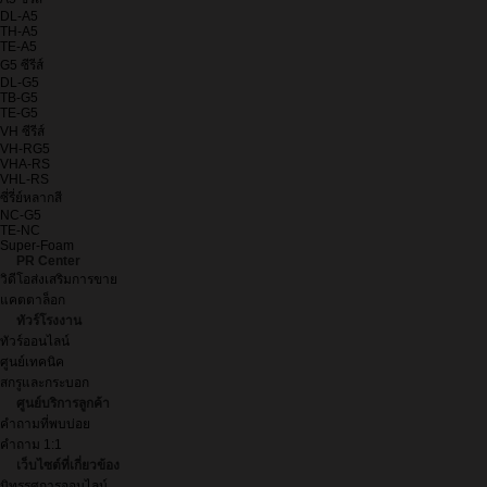
DL-A5
TH-A5
TE-A5
G5 ซีรีส์
DL-G5
TB-G5
TE-G5
VH ซีรีส์
VH-RG5
VHA-RS
VHL-RS
ซี่รี่ย์หลากสี
NC-G5
TE-NC
Super-Foam
PR Center
วิดีโอส่งเสริมการขาย
แคตตาล็อก
ทัวร์โรงงาน
ทัวร์ออนไลน์
ศูนย์เทคนิค
สกรูและกระบอก
ศูนย์บริการลูกค้า
คำถามที่พบบ่อย
คำถาม 1:1
เว็บไซต์ที่เกี่ยวข้อง
นิทรรศการออนไลน์