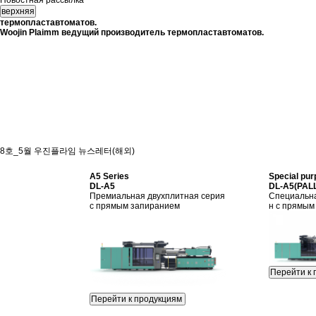
Новостная рассылка
верхняя
термопластавтоматов.
Woojin Plaimm ведущий производитель термопластавтоматов.
8호_5월 우진플라임 뉴스레터(해외)
A5 Series
Special pur
DL-A5
DL-A5(PAL
Премиальная двухплитная серия
Специальна
с прямым запиранием
н с прямым