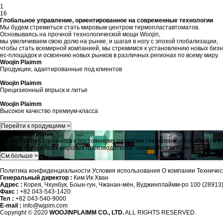
1
16
Глобальное управление, ориентированное на современные технологии
Мы будем стремиться стать мировым центром термопластавтоматов.
Основываясь на прочной технологической мощи Woojin,
мы увеличиваем свою долю на рынке, и шагая в ногу с эпохой глобализации,
чтобы стать всемирной компанией, мы стремимся к установлению новых бизн
ес-площадок и освоению новых рынков в различных регионах по всему миру.
Woojin Plaimm
Продукции, адаптированные под клиентов
Woojin Plaimm
Прецизионный впрыск и литье
Woojin Plaimm
Высокое качество премиум-класса
Перейти к продукциям >
Рекламный ролик
Woojin Plaimm стремится к постоянному развитию технологий, чтобы войти в
пятерку крупнейших мировых производителей термопластавтоматов.
См.больше >
Политика конфиденциальности
Условия использования
О компании
Техничес
Генеральный директор :
Ким Ик Хван
Адрес :
Корея, Чхунбук, Боын-гун, Чжанан-мён, Вуджинплаймм-ро 100 (28913
Факс :
+82 043-543-1420
Тел :
+82 043-540-9000
E-mail :
info@wjpim.com
Copyright © 2020
WOOJINPLAIMM CO., LTD.
ALL RIGHTS RESERVED.