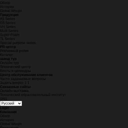
Обзор
История
Global Woojin
Продукция
A5 Series
G5 Series
VH Series
Multi Series
Super-Foam
TL Series
Special purpose series
PR-центр
Рекламный ролик
Каталог
завод тур
Онлайн тур
Технический центр
Винты и цилиндры
Центр обслуживания клиентов
Часто задаваемые вопросы
Задать вопрос 1:1
Связанные сайты
Онлайн-выставка
Технический образовательный институт
SNS
Login
Компания
Обзор
История
Global Woojin