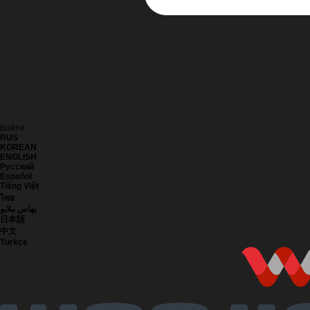
Войти
RUS
KOREAN
ENGLISH
Русский
Español
Tiếng Việt
ไทย
بهاس ملايو
日本語
中文
Türkçe