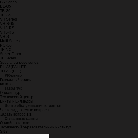
G5 Series
DL-G5
TB-G5
TE-G5
VH Series
VH-RG5
VHA-RS
VHL-RS
VH-S
Multi Series
NC-G5
TE-NC
Super-Foam
TL Series
Special purpose series
DL-A5(PALLET)
TH-A5 (PET)
PR-центр
Рекламный ролик
Каталог
завод тур
Онлайн тур
Технический центр
Винты и цилиндры
Центр обслуживания клиентов
Часто задаваемые вопросы
Задать вопрос 1:1
Связанные сайты
Онлайн-выставка
Технический образовательный институт
SNS