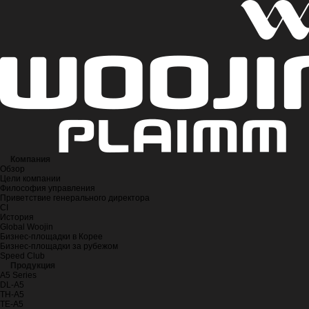
Компания
Обзор
Цели компании
Философия управления
Приветствие генерального директора
CI
История
Global Woojin
Бизнес-площадки в Корее
Бизнес-площадки за рубежом
Speed Club
Продукция
A5 Series
DL-A5
TH-A5
TE-A5